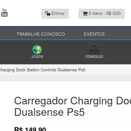
Entrar
0 itens -
R$
0.00
TRABALHE CONOSCO
EVENTOS
JOGOS
CONSOLES
harging Dock Station Controle Dualsense Ps5
Carregador Charging Doc
Dualsense Ps5
R$
149.90