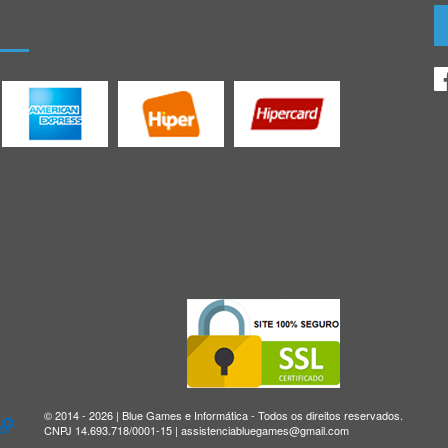
© 2014 - 2026 | Blue Games e Informática - Todos os direitos reservados.
CNPJ 14.693.718/0001-15 | assistenciabluegames@gmail.com