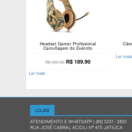
Headset Gamer Profissional
Câme
Camuflagem do Exército
Ler mais
O
O
R$
189.90
R$
259.90
preço
preço
Ler mais
original
atual
era:
é:
R$ 259.90.
R$ 189.90.
LOJAS
ATENDIMENTO E WHATSAPP | (82) 3231 - 2820
RUA JOSÉ CABRAL ACIOLI N° 475 JATIÚCA