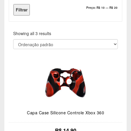
Preço
Preço
Preço:
R$ 10
—
R$ 20
Filtrar
mínimo
máximo
Showing all 3 results
Capa Case Silicone Controle Xbox 360
R$
14.90