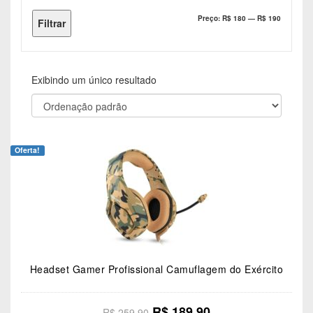
Preço
Preço
Preço:
R$ 180
—
R$ 190
Filtrar
mínimo
máximo
Exibindo um único resultado
Oferta!
Headset Gamer Profissional Camuflagem do Exército
O
O
R$
189.90
R$
259.90