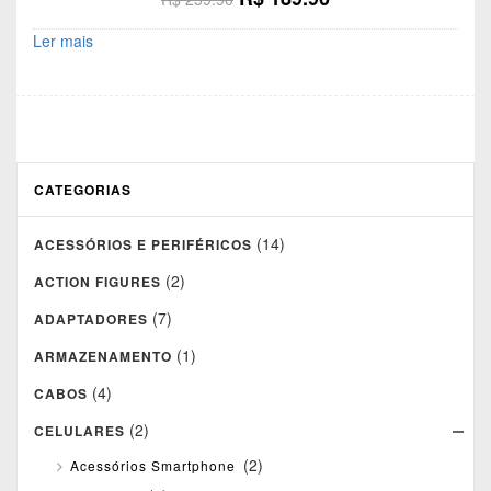
preço
preço
Ler mais
original
atual
era:
é:
R$ 259.90.
R$ 189.90.
CATEGORIAS
(14)
ACESSÓRIOS E PERIFÉRICOS
(2)
ACTION FIGURES
(7)
ADAPTADORES
(1)
ARMAZENAMENTO
(4)
CABOS
(2)
CELULARES
(2)
Acessórios Smartphone