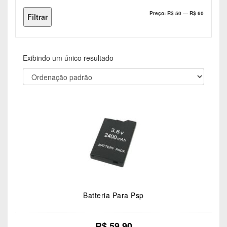
Preço
Preço
Preço:
R$ 50
—
R$ 60
Filtrar
mínimo
máximo
Exibindo um único resultado
Batteria Para Psp
R$
59.90