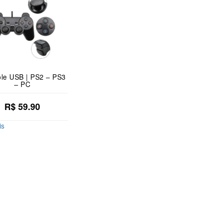
ole USB | PS2 – PS3
– PC
R$
59.90
is