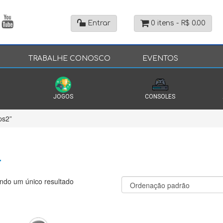
Entrar
0 itens -
R$
0.00
TRABALHE CONOSCO
EVENTOS
JOGOS
CONSOLES
ps2”
indo um único resultado