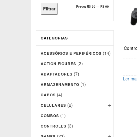
Preço
Preço
Preço:
R$ 50
—
R$ 60
Filtrar
mínimo
máximo
CATEGORIAS
Contr
(14)
ACESSÓRIOS E PERIFÉRICOS
(2)
ACTION FIGURES
(7)
ADAPTADORES
Ler ma
(1)
ARMAZENAMENTO
(4)
CABOS
(2)
CELULARES
(1)
COMBOS
(3)
CONTROLES
(23)
GAMES