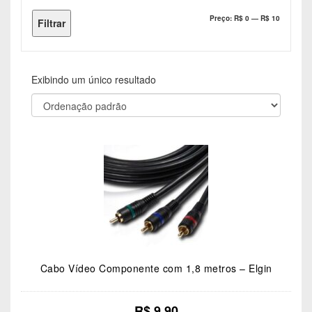
Preço
Preço
Preço:
R$ 0
—
R$ 10
Filtrar
mínimo
máximo
Exibindo um único resultado
Cabo Vídeo Componente com 1,8 metros – Elgin
R$
9.90